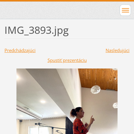
IMG_3893.jpg
Predchádzajúci
Nasledujúci
Spustiť prezentáciu