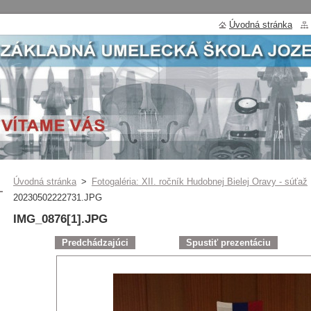
Úvodná stránka
Úvodná stránka
>
Fotogaléria: XII. ročník Hudobnej Bielej Oravy - súťaž
20230502222731.JPG
IMG_0876[1].JPG
Predchádzajúci
Spustiť prezentáciu