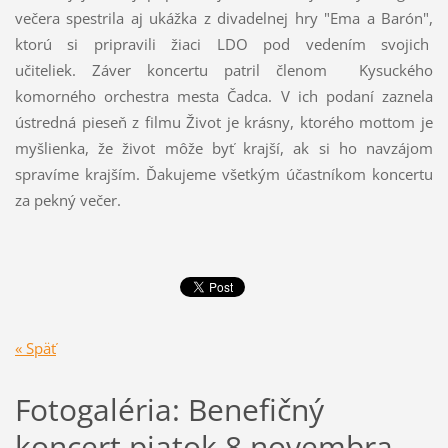
večera spestrila aj ukážka z divadelnej hry "Ema a Barón",
ktorú si pripravili žiaci LDO pod vedením svojich
učiteliek. Záver koncertu patril členom Kysuckého
komorného orchestra mesta Čadca. V ich podaní zaznela
ústredná pieseň z filmu Život je krásny, ktorého mottom je
myšlienka, že život môže byť krajší, ak si ho navzájom
spravíme krajším. Ďakujeme všetkým účastníkom koncertu
za pekný večer.
« Späť
Fotogaléria: Benefičný
koncert piatok 8.novembra