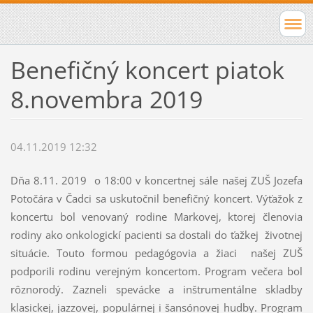
Benefičný koncert piatok
8.novembra 2019
04.11.2019 12:32
Dňa 8.11. 2019 o 18:00 v koncertnej sále našej ZUŠ Jozefa
Potočára v Čadci sa uskutočnil benefičný koncert. Výťažok z
koncertu bol venovaný rodine Markovej, ktorej členovia
rodiny ako onkologickí pacienti sa dostali do ťažkej životnej
situácie. Touto formou pedagógovia a žiaci našej ZUŠ
podporili rodinu verejným koncertom. Program večera bol
rôznorodý. Zazneli spevácke a inštrumentálne skladby
klasickej, jazzovej, populárnej i šansónovej hudby. Program