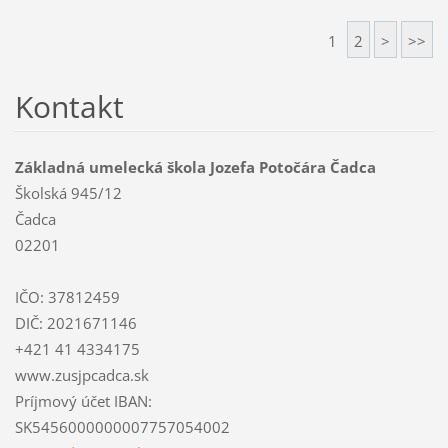
1
2
>
>>
Kontakt
Základná umelecká škola Jozefa Potočára Čadca
Školská 945/12
Čadca
02201
IČO: 37812459
DIČ: 2021671146
+421 41 4334175
www.zusjpcadca.sk
Príjmový účet IBAN:
SK5456000000007757054002