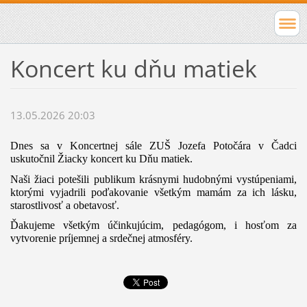
Koncert ku dňu matiek
13.05.2026 20:03
Dnes sa v Koncertnej sále ZUŠ Jozefa Potočára v Čadci 
uskutočnil Žiacky koncert ku Dňu matiek.
Naši žiaci potešili publikum krásnymi hudobnými vystúpeniami, 
ktorými vyjadrili poďakovanie všetkým mamám za ich lásku, 
starostlivosť a obetavosť.
Ďakujeme všetkým účinkujúcim, pedagógom, i hosťom za 
vytvorenie príjemnej a srdečnej atmosféry.