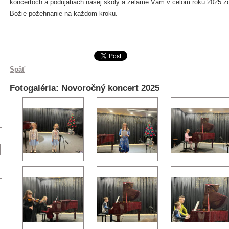
koncertoch a podujatiach našej školy a želáme Vám v celom roku 2025 zd
Božie požehnanie na každom kroku.
Späť
Fotogaléria: Novoročný koncert 2025