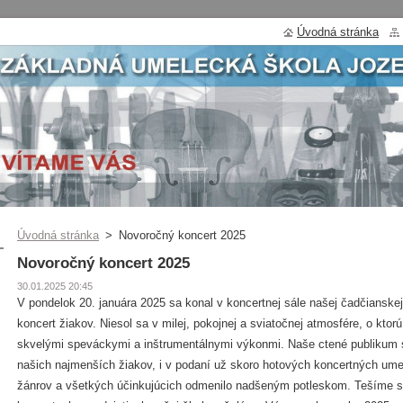
Úvodná stránka
Úvodná stránka
>
Novoročný koncert 2025
Novoročný koncert 2025
30.01.2025 20:45
V pondelok 20. januára 2025 sa konal v koncertnej sále našej čadčiansk
koncert žiakov. Niesol sa v milej, pokojnej a sviatočnej atmosfére, o ktorú 
skvelými speváckymi a inštrumentálnymi výkonmi. Naše ctené publikum s
našich najmenších žiakov, i v podaní už skoro hotových koncertných ume
žánrov a všetkých účinkujúcich odmenilo nadšeným potleskom. Tešíme s