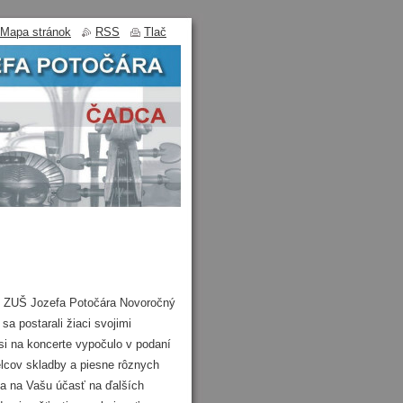
Mapa stránok
RSS
Tlač
ej ZUŠ Jozefa Potočára Novoročný
sa postarali žiaci svojimi
i na koncerte vypočulo v podaní
lcov skladby a piesne rôznych
a na Vašu účasť na ďalších