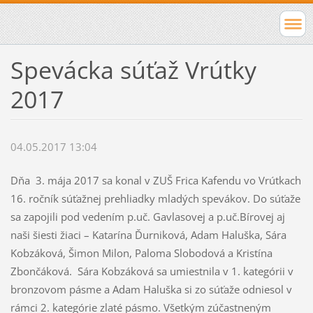
Spevácka súťaž Vrútky
2017
04.05.2017 13:04
Dňa 3. mája 2017 sa konal v ZUŠ Frica Kafendu vo Vrútkach
16. ročník súťažnej prehliadky mladých spevákov. Do súťaže
sa zapojili pod vedením p.uč. Gavlasovej a p.uč.Bírovej aj
naši šiesti žiaci – Katarína Ďurniková, Adam Haluška, Sára
Kobzáková, Šimon Milon, Paloma Slobodová a Kristína
Zbončáková. Sára Kobzáková sa umiestnila v 1. kategórii v
bronzovom pásme a Adam Haluška si zo súťaže odniesol v
rámci 2. kategórie zlaté pásmo. Všetkým zúčastneným