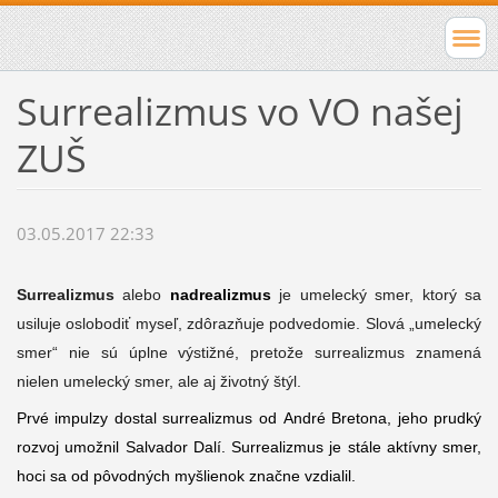
Surrealizmus vo VO našej
ZUŠ
03.05.2017 22:33
Surrealizmus
alebo
nadrealizmus
je umelecký smer, ktorý sa
usiluje oslobodiť myseľ, zdôrazňuje podvedomie. Slová „umelecký
smer“ nie sú úplne výstižné, pretože surrealizmus znamená
nielen umelecký smer, ale aj životný štýl.
Prvé impulzy dostal surrealizmus od
André Bretona
, jeho prudký
rozvoj umožnil
Salvador Dalí
. Surrealizmus je stále aktívny smer,
hoci sa od pôvodných myšlienok značne vzdialil.