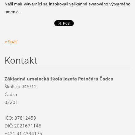
Naši malí výtvarníci sa inšpirovali velikánmi svetového výtvarného
umenia.
« Späť
Kontakt
Základná umelecká škola Jozefa Potočára Čadca
Školská 945/12
Čadca
02201
IČO: 37812459
DIČ: 2021671146
+421 41 4334175