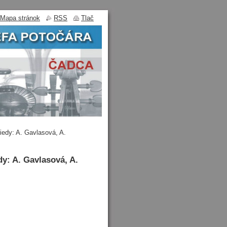
Mapa stránok
RSS
Tlač
dy: A. Gavlasová, A.
: A. Gavlasová, A.