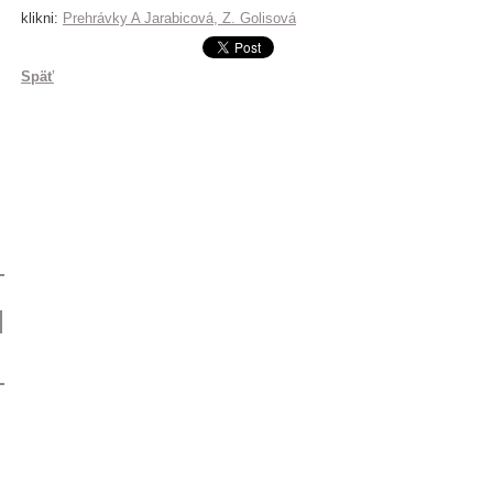
klikni:
Prehrávky A Jarabicová, Z. Golisová
Späť