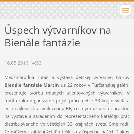
Úspech výtvarníkov na
Bienále fantázie
16.05.2016 14:53
Medzinárodná súťaž a výstava detskej výtvarnej tvorby
Bienále fantázie Martin
už 22 rokov v Turčianskej galérii
prezentuje tvorbu mladých talentovaných výtvarníkov. V
tomto roku organizátori prijali práce detí z 33 krajín sveta a
tých najlepších ocenili cenou BF, čestným uznaním, účasťou
na výstave a zaradením do reprezentačného katalógu prác
distribuovaného vo všetkých 33 krajinách sveta. Sme radi,
že môžeme zablahoželať a tešiť sa z úspechu našich žiakov