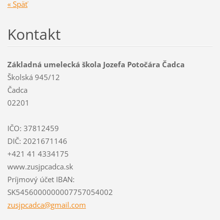
« Späť
Kontakt
Základná umelecká škola Jozefa Potočára Čadca
Školská 945/12
Čadca
02201
IČO: 37812459
DIČ: 2021671146
+421 41 4334175
www.zusjpcadca.sk
Príjmový účet IBAN:
SK5456000000007757054002
zusjpcad
ca@gmail
.com