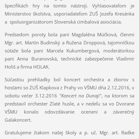
špecifikách hry na tomto nástroji. Vyhlasovateľom je
Ministerstvo školstva, usporiadateľom ZUŠ Jozefa Kresánka
a spoluorganizátorom Slovenská cimbalová asiociácia.
Predsedom poroty bola pani Magdaléna Múčková, členmi
Mgr. art. Martin Budinský a Ružena Droppová, tajomníčkou
súťaže bola pani Marcela Kukumbergová, moderátorkou
pani Anna Buranovská, technické zabezpečenie Vladimír
Holiš a firma HOLAK.
Súčasťou prehliadky bol koncert orchestra a zborov s
hosťami so ZUŠ Klapkova z Prahy vo VŠMU dňa 2.12.2016, v
sobotu večer 3.12.2016
"Koncert na Dunaji"
, na ktorom sa
predstavil orchester Zlaté husle, a v nedeľu sa vo Dvorane
VŠMU konalo odovzdávanie ocenení a záverečný
Galakoncert.
Gratulujeme žiakom našej školy a p. uč. Mgr. art. Radke