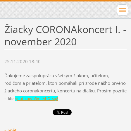
Žiacky CORONAkoncert I. -
november 2020
25.11.2020 18:40
Ďakujeme za spoluprácu všetkým žiakom, učiteľom,
rodičom a priateľom, ktorí pomáhali pri zrode nášho prvého
žiackeho coronakoncertu, koncertu na diaľku. Prosím pozrite
-
youtu.be/o3mhAhO_sq8
klik:
« Späť