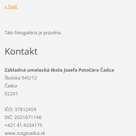
« Späť
Táto fotogaléria je prázdna.
Kontakt
Základná umelecká škola Jozefa Potočára Čadca
Školská 945/12
Čadca
02201
IČO: 37812459
DIČ: 2021671146
+421 41 4334175
www.zusjpcadca.sk