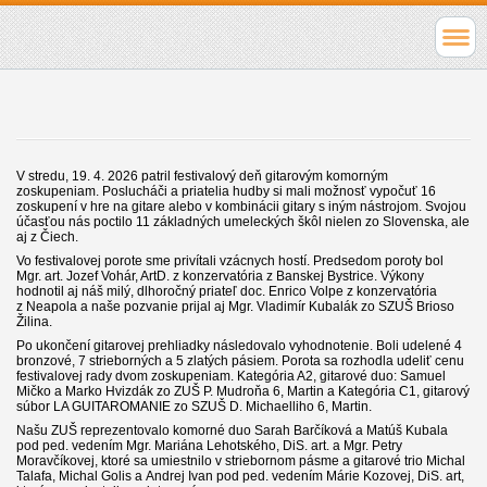
V stredu, 19. 4. 2026 patril festivalový deň gitarovým komorným
zoskupeniam. Poslucháči a
priatelia hudby si mali možnosť vypočuť 16
zoskupení v
hre na gitare alebo v kombinácii gitary s iným nástrojom. Svojou
účasťou nás poctilo 11 základných umeleckých škôl nielen zo Slovenska, ale
aj z Čiech.
Vo festivalovej porote sme privítali vzácnych hostí. Predsedom poroty bol
Mgr. art. Jozef Vohár, ArtD. z konzervatória z Banskej Bystrice. Výkony
hodnotil aj náš milý, dlhoročný priateľ doc. Enrico Volpe z
konzervatória
z
Neapola a naše pozvanie prijal aj Mgr. Vladimír Kubalák zo SZUŠ Brioso
Žilina.
Po ukončení gitarovej prehliadky následovalo vyhodnotenie. Boli udelené 4
bronzové, 7 strieborných a 5 zlatých pásiem. Porota sa rozhodla udeliť cenu
festivalovej rady dvom zoskupeniam. Kategória A2, gitarové duo: Samuel
Mičko a
Marko Hvizdák zo ZUŠ P. Mudroňa 6, Martin a
Kategória C1, gitarový
súbor LA GUITAROMANIE zo SZUŠ D. Michaelliho 6, Martin.
Našu ZUŠ reprezentovalo komorné duo Sarah Barčíková a
Matúš Kubala
pod ped. vedením Mgr. Mariána Lehotského, DiS. art. a Mgr. Petry
Moravčíkovej, ktoré sa umiestnilo v
striebornom pásme a gitarové trio Michal
Talafa, Michal Golis a Andrej Ivan pod ped. vedením Márie Kozovej, DiS. art,