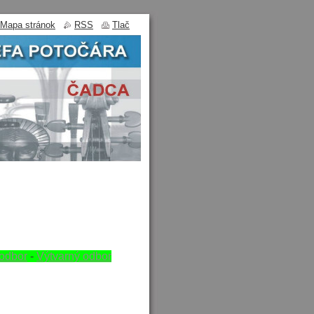
Mapa stránok
RSS
Tlač
odbor
-
Výtvarný odbor