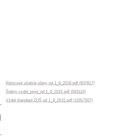
Rámcové učebné plány od 1_9_2018.pdf (837817)
Štátny vzdel_prog_od 1_9_2015.pdf (593110)
Vzdel štandard ZUŠ od 1_9_2015.pdf (11917507)