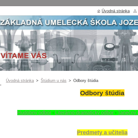
Úvodná stránka
Úvodná stránka
>
Štúdium u nás
>
Odbory štúdia
Odbory štúdia
Hudobný odbor
-
Literárno-dramatický odbor
-
Tanečný 
Predmety a učitelia