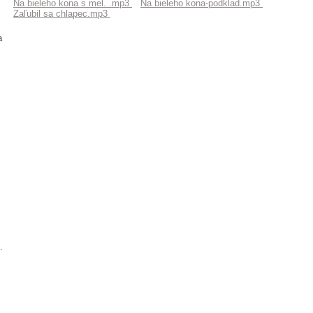
Na bieleho kona s mel. .mp3
Na bieleho kona-podklad.mp3
Zaľubil sa chlapec.mp3
a
.