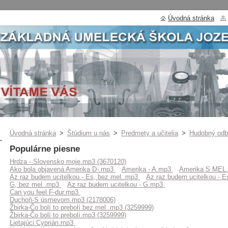
Úvodná stránka
Úvodná stránka
>
Štúdium u nás
>
Predmety a učitelia
>
Hudobný odb
Populárne piesne
Hrdza - Slovensko moje.mp3 (3670120)
Ako bola objavená Amerika D-.mp3
Amerika - A.mp3
Amerika S MEL
Az raz budem ucitelkou - Es, bez mel..mp3
Az raz budem ucitelkou - 
G, bez mel..mp3
Az raz budem ucitelkou - G.mp3
Can you feel F-dur.mp3
Duchoň-S úsmevom.mp3 (2178006)
Žbirka-Čo bolí to prebolí bez mel..mp3 (3259999)
Žbirka-Čo bolí to prebolí.mp3 (3259999)
Lietajúci Cyprián.mp3