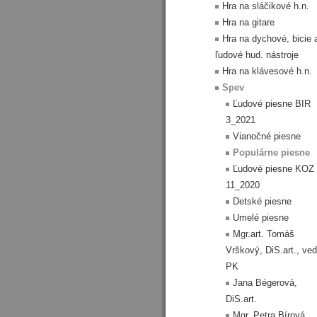
Hra na sláčikové h.n.
Hra na gitare
Hra na dychové, bicie 
ľudové hud. nástroje
Hra na klávesové h.n.
Spev
Ľudové piesne BIR
3_2021
Vianočné piesne
Populárne piesne
Ľudové piesne KOZ
11_2020
Detské piesne
Umelé piesne
Mgr.art. Tomáš
Vrškový, DiS.art., ved
PK
Jana Bégerová,
DiS.art.
Mgr. Petra Bírová,