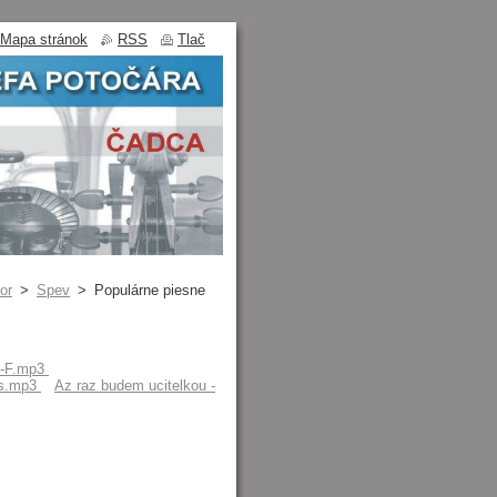
Mapa stránok
RSS
Tlač
or
>
Spev
>
Populárne piesne
.-F.mp3
Es.mp3
Az raz budem ucitelkou -