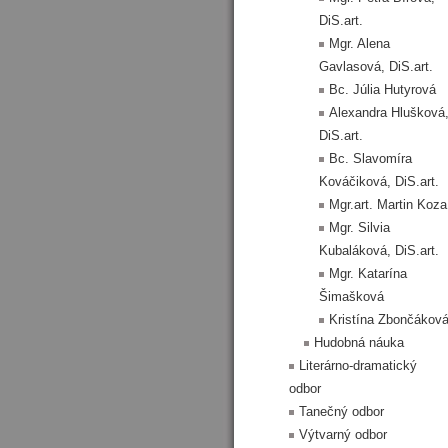
DiS.art.
Mgr. Alena
Gavlasová, DiS.art.
Bc. Júlia Hutyrová
Alexandra Hlušková
DiS.art.
Bc. Slavomíra
Kováčiková, DiS.art.
Mgr.art. Martin Koza
Mgr. Silvia
Kubaláková, DiS.art.
Mgr. Katarína
Šimašková
Kristína Zbončákov
Hudobná náuka
Literárno-dramatický
odbor
Tanečný odbor
Výtvarný odbor